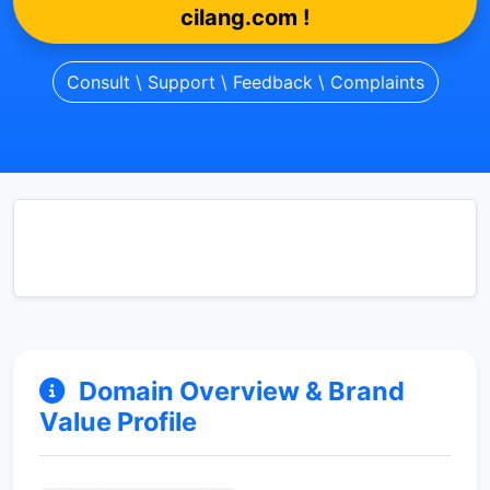
cilang.com !
Consult \ Support \ Feedback \ Complaints
Domain Overview & Brand
Value Profile