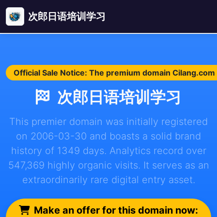
次郎日语培训学习
Official Sale Notice: The premium domain Cilang.com i
次郎日语培训学习
This premier domain was initially registered
on 2006-03-30 and boasts a solid brand
history of 1349 days. Analytics record over
547,369 highly organic visits. It serves as an
extraordinarily rare digital entry asset.
Make an offer for this domain now: