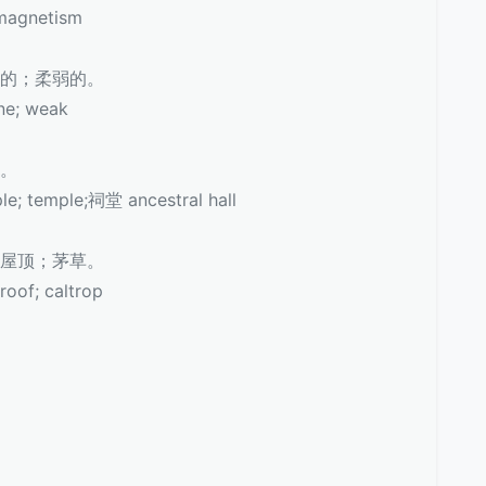
agnetism
女性的；柔弱的。
e; weak
庙。
; temple;祠堂 ancestral hall
盖的屋顶；茅草。
of; caltrop