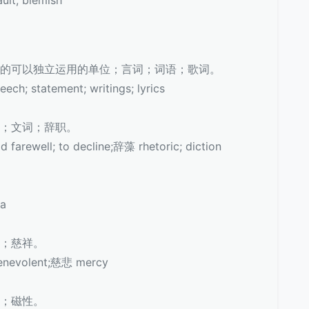
最小的可以独立运用的单位；言词；词语；歌词。
; statement; writings; lyrics
推托；文词；辞职。
farewell; to decline;辞藻 rhetoric; diction
a
善；慈祥。
nevolent;慈悲 mercy
铁；磁性。