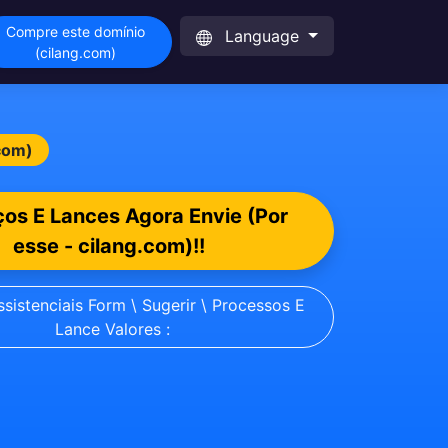
Compre este domínio
Language
(cilang.com)
.com)
ços E Lances Agora Envie (Por
esse - cilang.com)!!
sistenciais Form \ Sugerir \ Processos E
Lance Valores :