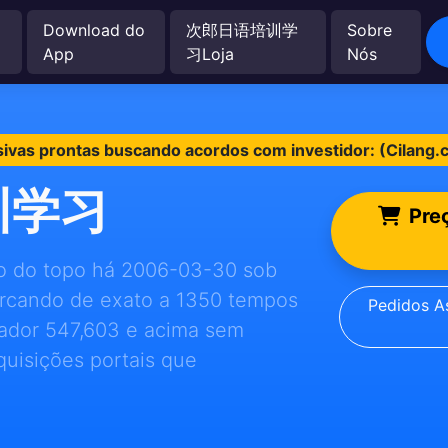
Download do
次郎日语培训学
Sobre
App
习Loja
Nós
sivas prontas buscando acordos com investidor: (Cilang
训学习
Pre
rado do topo há 2006-03-30 sob
arcando de exato a 1350 tempos
Pedidos As
rador 547,603 e acima sem
quisições portais que