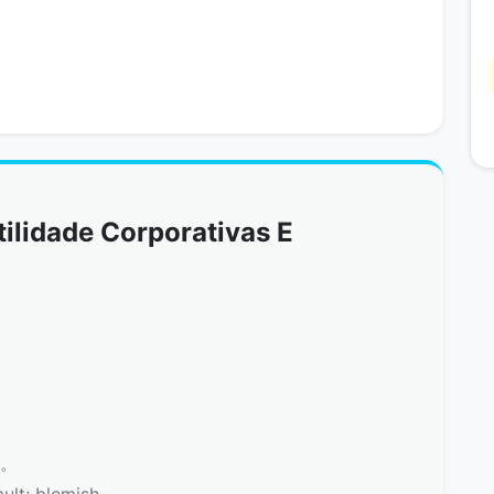
ilidade Corporativas E
病。
lt; blemish