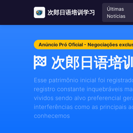
Últimas
次郎日语培训学习
Notícias
Anúncio Pró Oficial - Negociações exclu
次郎日语培
Esse patrimônio inicial foi regist
registro constante inquebráveis m
vividos sendo alvo preferencial ge
interferências como as principais a
conhecemos