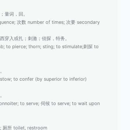
次第；量词，回。
nce; 次数 number of times; 次要 secondary
的东西穿入或扎；刺激；侦探，特务。
to pierce; thorn; sting; to stimulate;刺探 to
给。
w; to confer (by superior to inferior)
候。
oiter; to serve; 伺候 to serve; to wait upon
 厕所 toilet, restroom